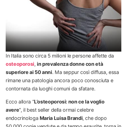
In Italia sono circa 5 milioni le persone affette da
osteoporosi
,
in prevalenza donne con età
superiore ai 50 anni
. Ma seppur così diffusa, essa
rimane una patologia ancora poco conosciuta e
contornata da luoghi comuni da sfatare.
Ecco allora “
L’osteoporosi: non ce la voglio
avere
“, il best seller della ormai celebre
endocrinologa
Maria Luisa Brandi
, che dopo
50.000 copie vendute e da tempo esaurite, torna in