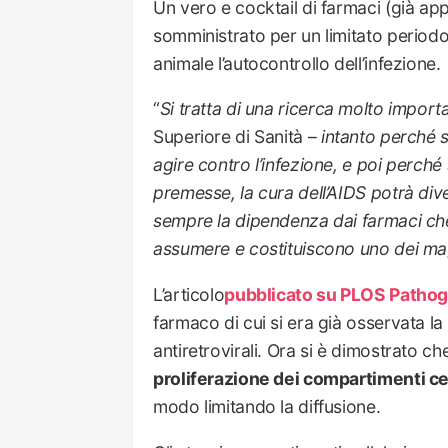
Un vero e cocktail di farmaci (già app
somministrato per un limitato periodo
animale l’autocontrollo dell’infezione.
“
Si tratta di una ricerca molto import
Superiore di Sanità –
intanto perché 
agire contro l’infezione, e poi perch
premesse, la cura dell’AIDS potrà div
sempre la dipendenza dai farmaci ch
assumere e costituiscono uno dei magg
L’articolo
pubblicato su PLOS Patho
farmaco di cui si era già osservata la c
antiretrovirali. Ora si è dimostrato 
proliferazione dei compartimenti cell
modo limitando la diffusione.