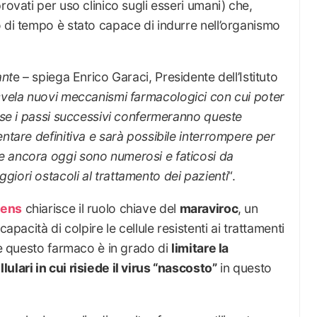
rovati per uso clinico sugli esseri umani) che,
 di tempo è stato capace di indurre nell’organismo
ant
e – spiega Enrico Garaci, Presidente dell’Istituto
svela nuovi meccanismi farmacologici con cui poter
é se i passi successivi confermeranno queste
entare definitiva e sarà possibile interrompere per
e ancora oggi sono numerosi e faticosi da
iori ostacoli al trattamento dei pazienti
“.
gens
chiarisce il ruolo chiave del
maraviroc
, un
apacità di colpire le cellule resistenti ai trattamenti
che questo farmaco è in grado di
limitare la
ulari in cui risiede il virus “nascosto”
in questo