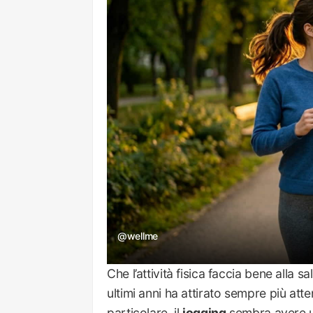
@wellme
Che l’attività fisica faccia bene alla 
ultimi anni ha attirato sempre più at
particolare, il
jogging
sembra avere u