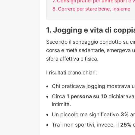
Consigli pratici per unire sport e v
Correre per stare bene, insieme
Jogging e vita di coppi
Secondo il sondaggio condotto su c
corsa e metà sedentarie, emergeva una 
sfera affettiva e fisica.
I risultati erano chiari:
Chi praticava jogging mostrava u
Circa
1 persona su 10
dichiarava
intimità.
Un piccolo ma significativo
3%
ar
Tra i non sportivi, invece, il
25%
d