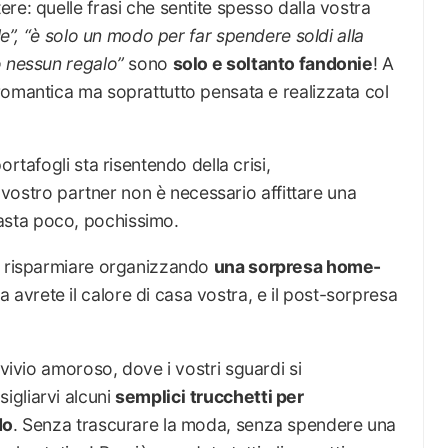
re: quelle frasi che sentite spesso dalla vostra
ile”, “è solo un modo per far spendere soldi alla
o nessun regalo”
sono
solo e soltanto fandonie
! A
romantica ma soprattutto pensata e realizzata col
rtafogli sta risentendo della crisi,
il vostro partner non è necessario affittare una
sta poco, pochissimo.
er risparmiare organizzando
una sorpresa home-
avrete il calore di casa vostra, e il post-sorpresa
nvivio amoroso, dove i vostri sguardi si
igliarvi alcuni
semplici
trucchetti per
do
. Senza trascurare la moda, senza spendere una