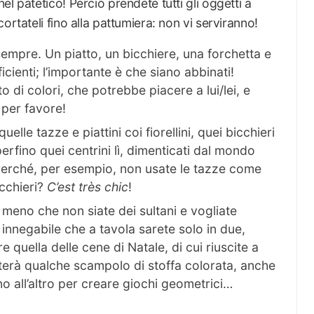
l patetico! Perciò prendete tutti gli oggetti a
ortateli fino alla pattumiera: non vi serviranno!
sempre. Un piatto, un bicchiere, una forchetta e
icienti; l’importante è che siano abbinati!
o di colori, che potrebbe piacere a lui/lei, e
 per favore!
quelle tazze e piattini coi fiorellini, quei bicchieri
perfino quei centrini lì, dimenticati dal mondo
. Perché, per esempio, non usate le tazze come
icchieri?
C’est très chic
!
a meno che non siate dei sultani e vogliate
 innegabile che a tavola sarete solo in due,
 quella delle cene di Natale, di cui riuscite a
asterà qualche scampolo di stoffa colorata, anche
o all’altro per creare giochi geometrici…