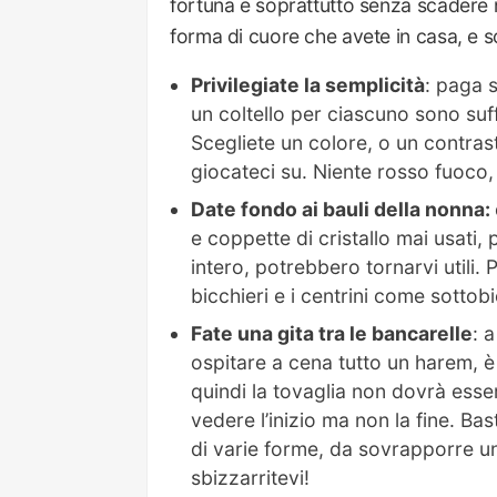
fortuna e soprattutto senza scadere ne
forma di cuore che avete in casa, e sc
Privilegiate la semplicità
: paga 
un coltello per ciascuno sono suff
Scegliete un colore, o un contrast
giocateci su. Niente rosso fuoco,
Date fondo ai bauli della nonna:
e coppette di cristallo mai usati, 
intero, potrebbero tornarvi utili
bicchieri e i centrini come sottob
Fate una gita tra le bancarelle
: 
ospitare a cena tutto un harem, è
quindi la tovaglia non dovrà essere
vedere l’inizio ma non la fine. B
di varie forme, da sovrapporre un
sbizzarritevi!