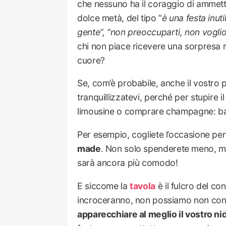
che nessuno ha il coraggio di ammette
dolce metà, del tipo “
è una festa inut
gente”, “non preoccuparti, non vogli
chi non piace ricevere una sorpresa 
cuore?
Se, com’è probabile, anche il vostro po
tranquillizzatevi, perché per stupire 
limousine o comprare champagne: ba
Per esempio, cogliete l’occasione p
made
. Non solo spenderete meno, ma 
sarà ancora più comodo!
E siccome la
tavola
è il fulcro del co
incroceranno, non possiamo non cons
apparecchiare al meglio il vostro ni