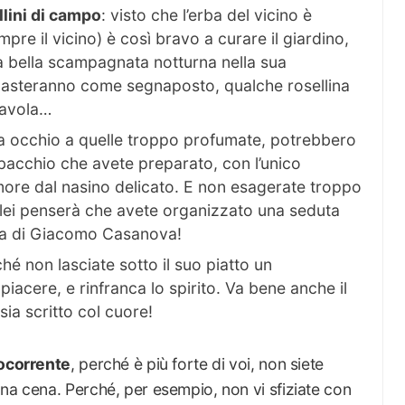
llini di campo
: visto che l’erba del vicino è
re il vicino) è così bravo a curare il giardino,
a bella scampagnata notturna nella sua
basteranno come segnaposto, qualche rosellina
 tavola…
a occhio a quelle troppo profumate, potrebbero
bbacchio che avete preparato, con l’unico
 amore dal nasino delicato. E non esagerate troppo
ui/lei penserà che avete organizzato una seduta
asma di Giacomo Casanova!
ché non lasciate sotto il suo piatto un
acere, e rinfranca lo spirito. Va bene anche il
sia scritto col cuore!
ocorrente
, perché è più forte di voi, non siete
na cena. Perché, per esempio, non vi sfiziate con