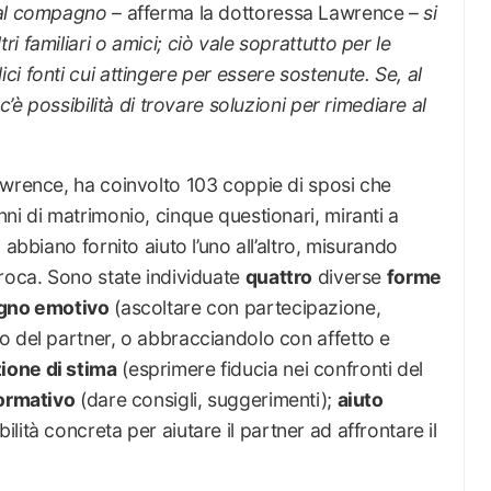
dal compagno
– afferma la dottoressa Lawrence –
si
 familiari o amici; ciò vale soprattutto per le
i fonti cui attingere per essere sostenute. Se, al
c’è possibilità di trovare soluzioni per rimediare al
awrence, ha coinvolto 103 coppie di sposi che
ni di matrimonio, cinque questionari, miranti a
abbiano fornito aiuto l’uno all’altro, misurando
proca. Sono state individuate
quattro
diverse
forme
egno emotivo
(ascoltare con partecipazione,
o del partner, o abbracciandolo con affetto e
ione di stima
(esprimere fiducia nei confronti del
ormativo
(dare consigli, suggerimenti);
aiuto
ità concreta per aiutare il partner ad affrontare il