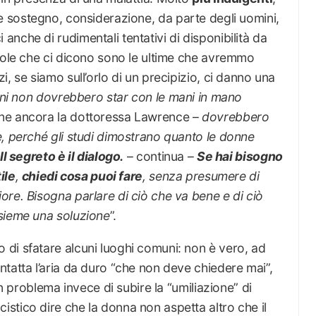
re sostegno, considerazione, da parte degli uomini,
nche di rudimentali tentativi di disponibilità da
arole che ci dicono sono le ultime che avremmo
, se siamo sull’orlo di un precipizio, ci danno una
ini non dovrebbero star con le mani in mano
ne ancora la dottoressa Lawrence –
dovrebbero
e, perché gli studi dimostrano quanto le donne
Il segreto è il dialogo.
– continua –
Se hai bisogno
ile
,
chiedi cosa puoi fare
, senza presumere di
re. Bisogna parlare di ciò che va bene e di ciò
sieme una soluzione
”.
di sfatare alcuni luoghi comuni: non è vero, ad
tatta l’aria da duro “che non deve chiedere mai”,
un problema invece di subire la “umiliazione” di
stico dire che la donna non aspetta altro che il