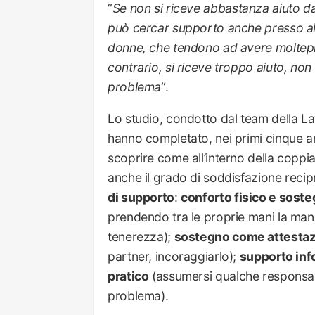
“
Se non si riceve abbastanza aiuto 
può cercar supporto anche presso altri
donne, che tendono ad avere molteplic
contrario, si riceve troppo aiuto, non 
problema
“.
Lo studio, condotto dal team della L
hanno completato, nei primi cinque an
scoprire come all’interno della coppia 
anche il grado di soddisfazione reci
di supporto
:
conforto fisico e sost
prendendo tra le proprie mani la man
tenerezza);
sostegno come attestaz
partner, incoraggiarlo);
supporto inf
pratico
(assumersi qualche responsabil
problema).