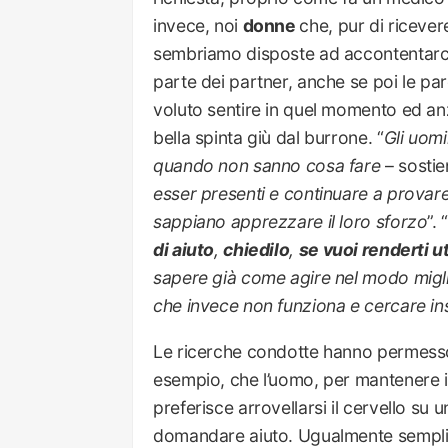
invece, noi
donne
che, pur di riceve
sembriamo disposte ad accontentarci a
parte dei partner, anche se poi le p
voluto sentire in quel momento ed anzi
bella spinta giù dal burrone. “
Gli uom
quando non sanno cosa fare
– sostie
esser presenti e continuare a provar
sappiano apprezzare il loro sforzo
”. “
di aiuto
,
chiedilo
,
se vuoi renderti ut
sapere già come agire nel modo miglio
che invece non funziona e cercare in
Le ricerche condotte hanno permesso 
esempio, che l’uomo, per mantenere in
preferisce arrovellarsi il cervello su 
domandare aiuto. Ugualmente semplici