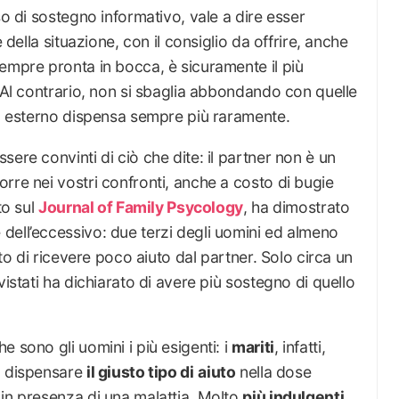
so di sostegno informativo, vale a dire esser
 della situazione, con il consiglio da offrire, anche
empre pronta in bocca, è sicuramente il più
. Al contrario, non si sbaglia abbondando con quelle
do esterno dispensa sempre più raramente.
ere convinti di ciò che dite: il partner non è un
rre nei vostri confronti, anche a costo di bugie
to sul
Journal of Family Psycology
, ha dimostrato
dell’eccessivo: due terzi degli uomini ed almeno
ato di ricevere poco aiuto dal partner. Solo circa un
vistati ha dichiarato di avere più sostegno di quello
 sono gli uomini i più esigenti: i
mariti
, infatti,
a dispensare
il giusto tipo di
aiuto
nella dose
 in presenza di una malattia. Molto
più indulgenti
,