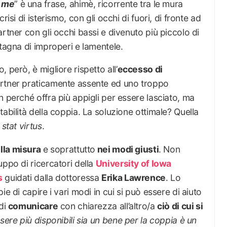
i me
” è una frase, ahimè, ricorrente tra le mura
isi di isterismo, con gli occhi di fuori, di fronte ad
rtner con gli occhi bassi e divenuto più piccolo di
ntagna di improperi e lamentele.
 però, è migliore rispetto all’
eccesso di
artner praticamente assente ed uno troppo
n perché offra più appigli per essere lasciato, ma
abilità della coppia. La soluzione ottimale? Quella
 stat virtus
.
lla misura
e soprattutto
nei modi giusti
. Non
uppo di ricercatori della
University of Iowa
s
guidati dalla dottoressa
Erika Lawrence
. Lo
e di capire i vari modi in cui si può essere di aiuto
 di
comunicare
con chiarezza all’altro/a
ciò di cui si
ssere più disponibili sia un bene per la coppia è un