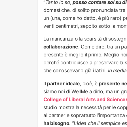
“
Tanto lo so,
posso contare sol su d
domestiche, di solito pronunciata tra cr
un (una, come ho detto, è più raro) pa
venti centimetri, sepolto sotto la mo
La mancanza o la scarsità di sostegno,
collaborazione
. Come dire, tra un p
presente è meglio il primo. Meglio no
perché contribuisce a preservare la st
che conoscevano già i latini:
in media
Il
partner ideale
, cioè, è
presente ne
siamo noi di WellMe a dirlo, ma un gr
College of Liberal Arts and Science
studio mostra la necessità per le coppi
al partner e soprattutto l’importanza
ha bisogno
. “
L’idea che il semplice e