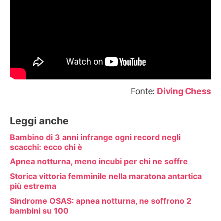
Fonte:
Diving Chess
Leggi anche
Bambino di 3 anni infrange ogni record negli
scacchi: ecco chi è
Apnea notturna, meno incubi per chi ne soffre
Storica vittoria femminile nella maratona antartica
più estrema
Sindrome OSAS: apnea notturna, ne soffrono 2
bambini su 100