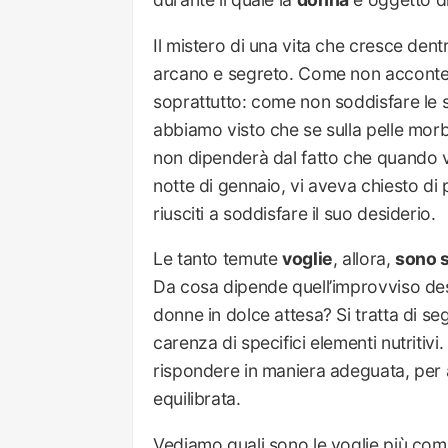
Il mistero di una vita che cresce dent
arcano e segreto. Come non acconten
soprattutto: come non soddisfare le
abbiamo visto che se sulla pelle mor
non dipenderà dal fatto che quando v
notte di gennaio, vi aveva chiesto di 
riusciti a soddisfare il suo desiderio.
Le tanto temute
voglie
, allora,
sono s
Da cosa dipende quell’improvviso desi
donne in dolce attesa? Si tratta di se
carenza di specifici elementi nutritivi
rispondere in maniera adeguata, per 
equilibrata.
Vediamo quali sono le voglie più com