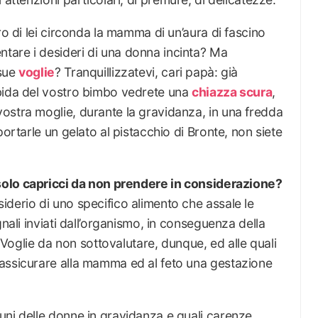
ro di lei circonda la mamma di un’aura di fascino
tare i desideri di una donna incinta? Ma
 sue
voglie
? Tranquillizzatevi, cari papà: già
bida del vostro bimbo vedrete una
chiazza scura
,
ostra moglie, durante la gravidanza, in una fredda
portarle un gelato al pistacchio di Bronte, non siete
olo capricci da non prendere in considerazione?
derio di uno specifico alimento che assale le
gnali inviati dall’organismo, in conseguenza della
. Voglie da non sottovalutare, dunque, ed alle quali
assicurare alla mamma ed al feto una gestazione
uni delle donne in gravidanza e quali carenze