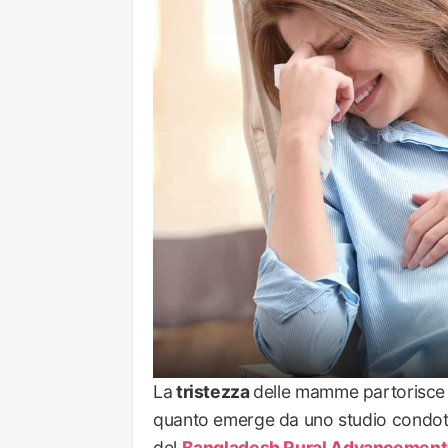
La
tristezza
delle mamme partorisce 
quanto emerge da uno studio condotto
del
Bangladesh Rural Advancemen