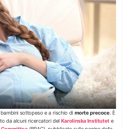
bambini sottopeso e a rischio di
morte precoce
. È
 da alcuni ricercatori del
Karolinska Institutet
e
t Committee
(BRAC), pubblicato sulle pagine della