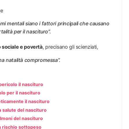
he
mi mentali siano i fattori principali che causano
alità per il nascituro”.
 sociale e povertà
, precisano gli scienziati,
una natalità compromessa”.
ericolo il nascituro
lo per il nascituro
icamente il nascituro
 salute del nascituro
olmoni del nascituro
a rischio sottopeso