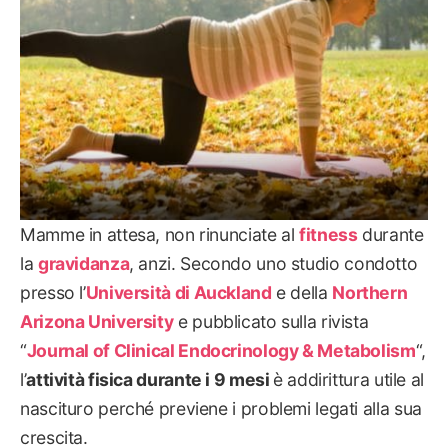
Mamme in attesa, non rinunciate al
fitness
durante
la
gravidanza
, anzi. Secondo uno studio condotto
presso l’
Università di Auckland
e della
Northern
Arizona University
e pubblicato sulla rivista
“
Journal of Clinical Endocrinology & Metabolism
“,
l’
attività fisica durante i 9 mesi
è addirittura utile al
nascituro perché previene i problemi legati alla sua
crescita.