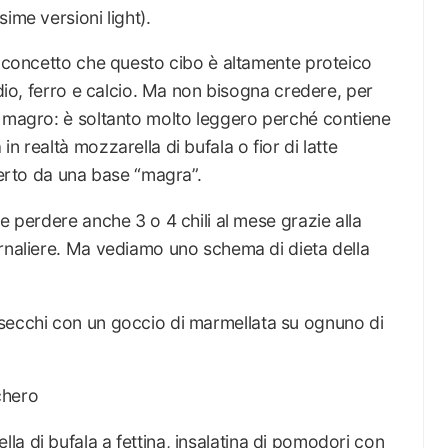
ime versioni light).
l concetto che questo cibo è altamente proteico
odio, ferro e calcio. Ma non bisogna credere, per
o magro: è soltanto molto leggero perché contiene
n realtà mozzarella di bufala o fior di latte
certo da una base “magra”.
e perdere anche 3 o 4 chili al mese grazie alla
ornaliere. Ma vediamo uno schema di dieta della
secchi con un goccio di marmellata su ognuno di
chero
a di bufala a fettina, insalatina di pomodori con