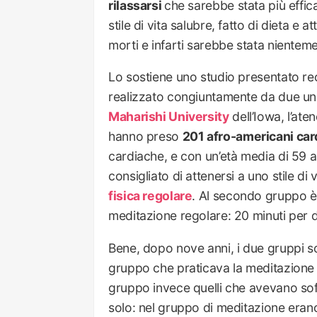
rilassarsi
che sarebbe stata più effica
stile di vita salubre, fatto di dieta e a
morti e infarti sarebbe stata nientem
Lo sostiene uno studio presentato re
realizzato congiuntamente da due univ
Maharishi University
dell’Iowa, l’ate
hanno preso
201 afro-americani car
cardiache, e con un’età media di 59 a
consigliato di attenersi a uno stile di
fisica regolare
. Al secondo gruppo è 
meditazione regolare: 20 minuti per d
Bene, dopo nove anni, i due gruppi son
gruppo che praticava la meditazione 
gruppo invece quelli che avevano so
solo: nel gruppo di meditazione era