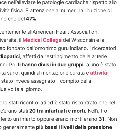
ce nell’alleviare le patologie cardiache rispetto allo
ttività fisica. E attenzione ai numeri: la riduzione di
eno che del
47%
.
centemente all’American Heart Association,
ersità, il
Medical College
del Wisconsin e la
neo fondato dall’omonimo guru indiano. I ricercatori
diopatici
, affetti da restringimento delle arterie
nni. Poi
li hanno divisi in due gruppi
: a uno è stato
 vita sano, quindi alimentazione curata e
attività
stato invece assegnato il compito della
ue volte al giorno.
o stati ricontrollati ed è stato riscontrato che nel
c’erano stati
20 tra infartuati e morti
. Nell’altro
fferto un infarto oppure erano morti erano
31
. Non
no generalmente
più bassi i livelli della pressione