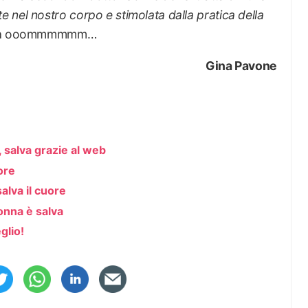
 nel nostro corpo e stimolata dalla pratica della
lora ooommmmmm…
Gina Pavone
 salva grazie al web
ore
 salva il cuore
onna è salva
glio!