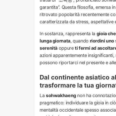
garantita”. Questa filosofia, emersa i
ritrovato popolarità recentemente c
caratterizzata da stress, aspettative
In sostanza, rappresenta la
gioia ch
lunga giornata
, quando
riordini uno
serenità
oppure
ti fermi ad ascoltar
azioni apparentemente insignificanti
possono riportarci nel presente e all
Dal continente asiatico a
trasformare la tua giorna
La
sohwakhaeng
non ha connotazioni
pragmatico: individuare la gioia in ciò
mentalità occidentale spesso associa 