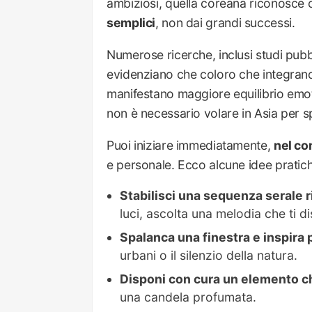
ambiziosi, quella coreana riconosce
semplici
, non dai grandi successi.
Numerose ricerche, inclusi studi pubb
evidenziano che coloro che integrano r
manifestano maggiore equilibrio emoti
non è necessario volare in Asia per s
Puoi iniziare immediatamente,
nel co
e personale. Ecco alcune idee pratic
Stabilisci una sequenza serale r
luci, ascolta una melodia che ti d
Spalanca una finestra e inspir
urbani o il silenzio della natura.
Disponi con cura un elemento c
una candela profumata.