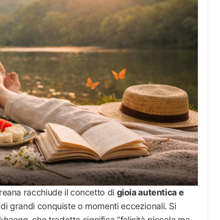
oreana racchiude il concetto di
gioia autentica e
 di grandi conquiste o momenti eccezionali. Si
khaeng
, che tradotto significa “felicità piccola ma