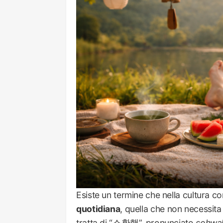
Esiste un termine che nella cultura c
quotidiana
, quella che non necessita
tratta di “소확행”, pronunciato
sohwa