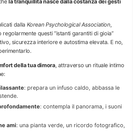
 che
la tranquillità nasce dalla costanza dei gesti
licati dalla
Korean Psychological Association
,
egolarmente questi “istanti garantiti di gioia”
vo, sicurezza interiore e autostima elevata. E no,
perimentarlo.
mfort della tua dimora
, attraverso un rituale intimo
he:
ilassante
: prepara un infuso caldo, abbassa le
istende.
a profondamente
: contempla il panorama, i suoni
he ami
: una pianta verde, un ricordo fotografico,