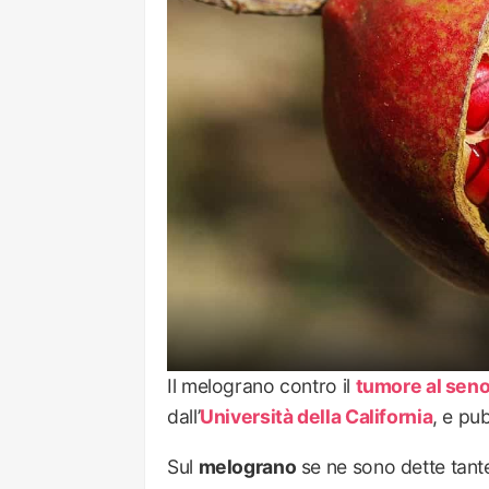
Il melograno contro il
tumore al sen
dall’
Università della California
, e pu
Sul
melograno
se ne sono dette tante