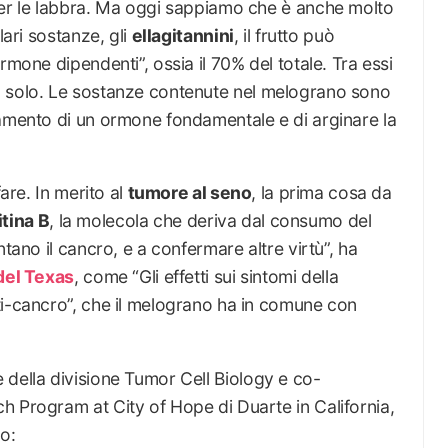
per le labbra. Ma oggi sappiamo che è anche molto
lari sostanze, gli
ellagitannini
, il frutto può
rmone dipendenti”, ossia il 70% del totale. Tra essi
solo. Le sostanze contenute nel melograno sono
namento di un ormone fondamentale e di arginare la
fare. In merito al
tumore al seno
, la prima cosa da
itina B
, la molecola che deriva dal consumo del
ntano il cancro, e a confermare altre virtù”, ha
del Texas
, come “Gli effetti sui sintomi della
ti-cancro”, che il melograno ha in comune con
re della divisione Tumor Cell Biology e co-
h Program at City of Hope di Duarte in California,
o: