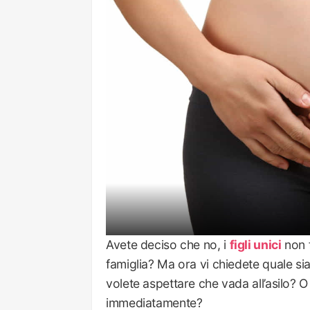
Avete deciso che no, i
figli unici
non f
famiglia? Ma ora vi chiedete quale si
volete aspettare che vada all’asilo? O
immediatamente?