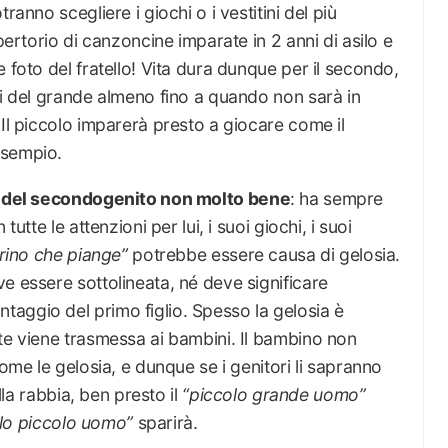
ranno scegliere i giochi o i vestitini del più
pertorio di canzoncine imparate in 2 anni di asilo e
 foto del fratello! Vita dura dunque per il secondo,
li del grande almeno fino a quando non sarà in
 Il piccolo imparerà presto a giocare come il
esempio.
vo del secondogenito non molto bene
: ha sempre
utte le attenzioni per lui, i suoi giochi, i suoi
rino che piange”
potrebbe essere causa di gelosia.
e essere sottolineata, né deve significare
aggio del primo figlio. Spesso la gelosia è
te viene trasmessa ai bambini. Il bambino non
come le gelosia, e dunque se i genitori li sapranno
ella rabbia, ben presto il
“piccolo grande uomo”
lo piccolo uomo”
sparirà.