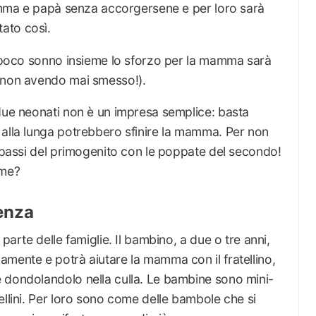
 mamma e papà senza accorgersene e per loro sarà
ato così.
il poco sonno insieme lo sforzo per la mamma sarà
 (non avendo mai smesso!).
 due neonati non è un impresa semplice: basta
 alla lunga potrebbero sfinire la mamma. Per non
i passi del primogenito con le poppate del secondo!
mme?
renza
parte delle famiglie. Il bambino, a due o tre anni,
mente e potrà aiutare la mamma con il fratellino,
 dondolandolo nella culla. Le bambine sono mini-
ellini. Per loro sono come delle bambole che si