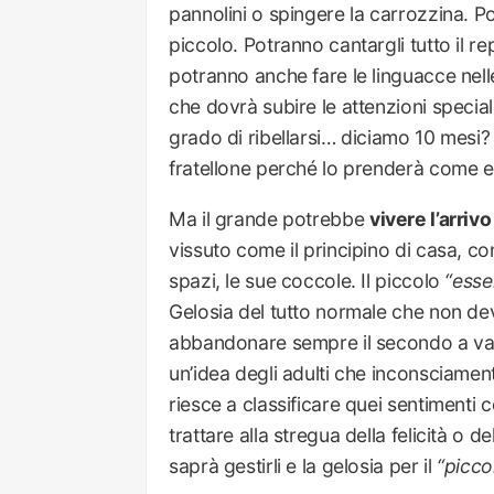
pannolini o spingere la carrozzina. Pot
piccolo. Potranno cantargli tutto il re
potranno anche fare le linguacce nelle
che dovrà subire le attenzioni specia
grado di ribellarsi… diciamo 10 mesi?
fratellone perché lo prenderà come 
Ma il grande potrebbe
vivere l’arri
vissuto come il principino di casa, con t
spazi, le sue coccole. Il piccolo
“esse
Gelosia del tutto normale che non dev
abbandonare sempre il secondo a vant
un’idea degli adulti che inconsciamen
riesce a classificare quei sentimenti 
trattare alla stregua della felicità o d
saprà gestirli e la gelosia per il
“picco