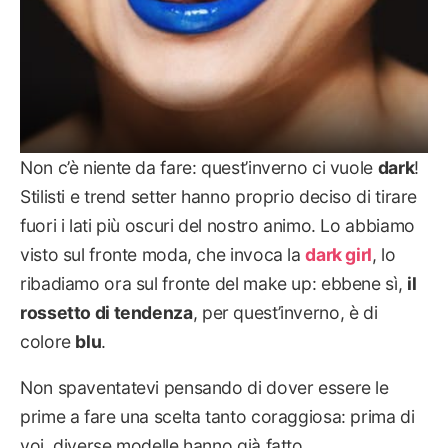
Non c’è niente da fare: quest’inverno ci vuole
dark
!
Stilisti e trend setter hanno proprio deciso di tirare
fuori i lati più oscuri del nostro animo. Lo abbiamo
visto sul fronte moda, che invoca la
dark girl
, lo
ribadiamo ora sul fronte del make up: ebbene sì,
il
rossetto di tendenza
, per quest’inverno, è di
colore
blu
.
Non spaventatevi pensando di dover essere le
prime a fare una scelta tanto coraggiosa: prima di
voi, diverse modelle hanno già fatto