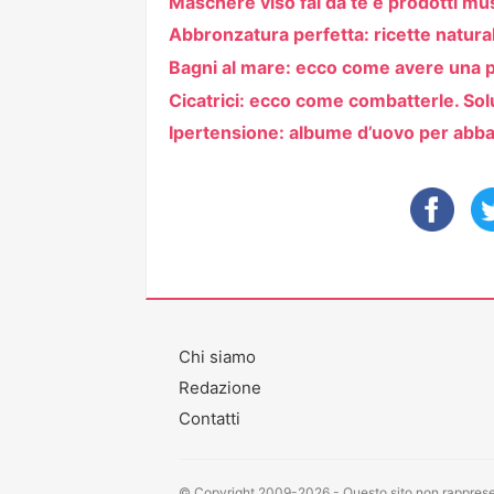
Maschere viso fai da te e prodotti mu
Abbronzatura perfetta: ricette naturali
Bagni al mare: ecco come avere una p
Cicatrici: ecco come combatterle. Sol
Ipertensione: albume d’uovo per abba
Chi siamo
Redazione
Contatti
© Copyright 2009-2026 - Questo sito non rappresen