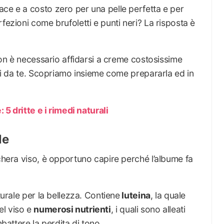
ace e a costo zero per una pelle perfetta e per
fezioni come brufoletti e punti neri? La risposta è
 non è necessario affidarsi a creme costosissime
fai da te. Scopriamo insieme come prepararla ed in
: 5 dritte e i rimedi naturali
le
schera viso, è opportuno capire perché l’albume fa
turale per la bellezza. Contiene
luteina
, la quale
el viso e
numerosi nutrienti
, i quali sono alleati
mbattere la perdita di tono.