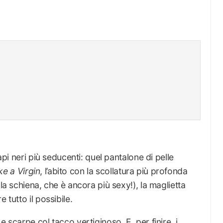
capi neri più seducenti: quel pantalone di pelle
ke a Virgin
, l’abito con la scollatura più profonda
lla schiena, che è ancora più sexy!), la maglietta
 tutto il possibile.
e scarpe col tacco vertiginoso. E, per finire, i