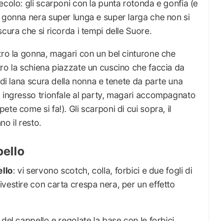
ecolo: gli scarponi con la punta rotonda e gonfia (e
a gonna nera super lunga e super larga che non si
cura che si ricorda i tempi delle Suore.
tro la gonna, magari con un bel cinturone che
ro la schiena piazzate un cuscino che faccia da
 di lana scura della nonna e tenete da parte una
o ingresso trionfale al party, magari accompagnato
te come si fa!). Gli scarponi di cui sopra, il
o il resto.
pello
ello
: vi servono scotch, colla, forbici e due fogli di
vestire con carta crespa nera, per un effetto
del cappello e regolate la base con le forbici.