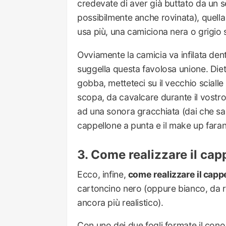
credevate di aver già buttato da un s
possibilmente anche rovinata), quell
usa più, una camiciona nera o grigio s
Ovviamente la camicia va infilata den
suggella questa favolosa unione. Diet
gobba, metteteci su il vecchio scialle
scopa, da cavalcare durante il vostr
ad una sonora gracchiata (dai che sape
cappellone a punta e il make up farann
Come realizzare il cap
Ecco, infine,
come realizzare il capp
cartoncino nero (oppure bianco, da ri
ancora più realistico).
Con uno dei due fogli formate il cono 