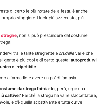
ste di certo le più notate della festa, è anche
è proprio sfoggiare il look più azzeccato, più
e streghe
, non si può prescindere dal costume
strega!
ervi tra le tante streghette e
crudelie
varie che
elligente è più cool è di certo questa:
autoprodurvi
unico e irripetibile
.
ndo all’armadio e avere un po’ di fantasia.
costume da strega fai-da-te
, però, urge una
più cattive
? Perché la strega ha varie sfaccettature,
favole, e c’è quella accattivante e tutta curve